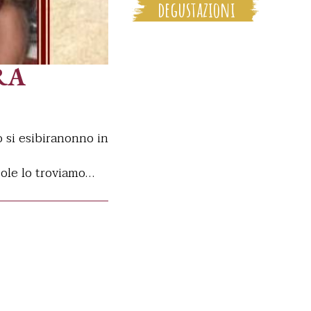
degustazioni
RA
o si esibiranonno in
 sole lo troviamo…