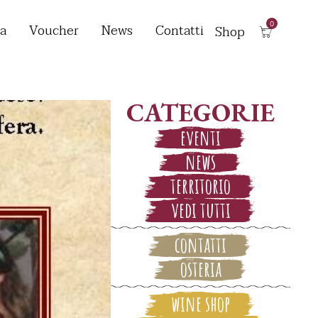
a
Voucher
News
Contatti
Shop
CATEGORIE
eventi
news
territorio
vedi tutti
contatti
osteria
wine shop