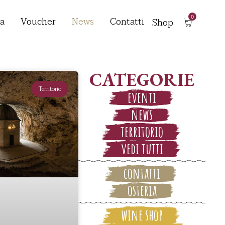
a
Voucher
News
Contatti
Shop
CATEGORIE
Territorio
eventi
news
territorio
vedi tutti
contatti
osteria
wine shop