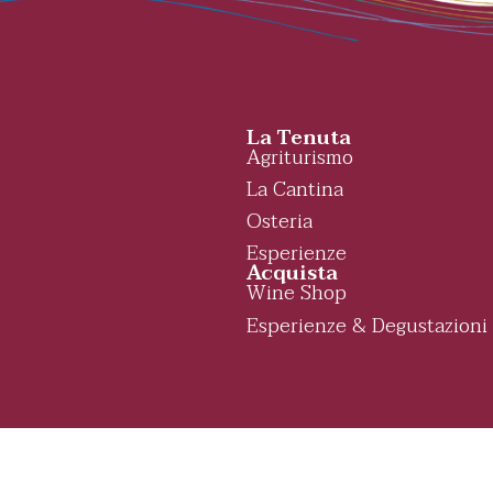
La Tenuta
Agriturismo
La Cantina
Osteria
Esperienze
Acquista
Wine Shop
Esperienze & Degustazioni
a San Marcello - All Rights Reserved
P.IVA 02375540420
Site
|
|