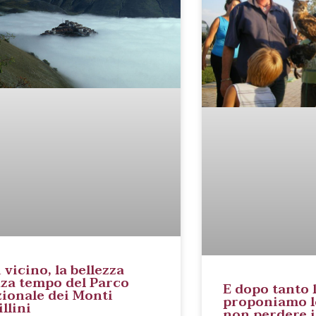
 vicino, la bellezza
za tempo del Parco
E dopo tanto l
ionale dei Monti
proponiamo le
illini
non perdere i