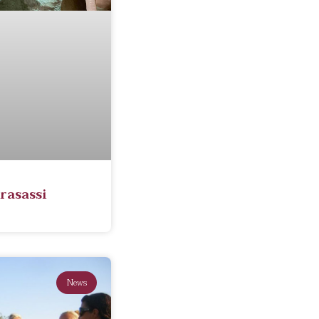
Frasassi
News