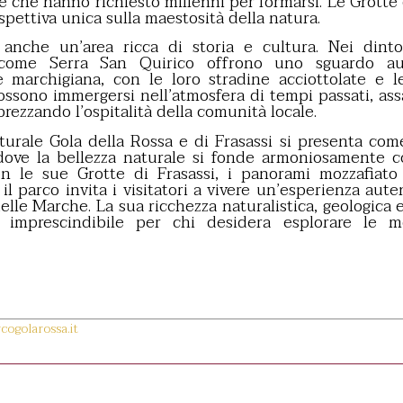
e che hanno richiesto millenni per formarsi. Le Grotte 
pettiva unica sulla maestosità della natura.
 anche un’area ricca di storia e cultura. Nei dintor
 come Serra San Quirico offrono uno sguardo aut
le marchigiana, con le loro stradine acciottolate e l
possono immergersi nell’atmosfera di tempi passati, as
prezzando l’ospitalità della comunità locale.
aturale Gola della Rossa e di Frasassi si presenta co
dove la bellezza naturale si fonde armoniosamente co
on le sue Grotte di Frasassi, i panorami mozzafiato e
, il parco invita i visitatori a vivere un’esperienza au
elle Marche. La sua ricchezza naturalistica, geologica 
imprescindibile per chi desidera esplorare le mera
cogolarossa.it