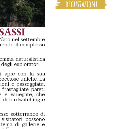
degustazioni
SASSI
 Nato nel settembre
prende il complesso
gemma naturalistica
degli esploratori.
si apre con la sua
rocciose uniche. La
ioni e passeggiate,
frastagliate pareti
e e variegate, che
i di birdwatching e
esso sotterraneo di
 visitatori possono
tema di gallerie e