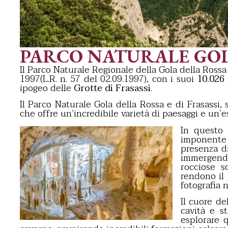
PARCO NATURALE GOLA
Il Parco Naturale Regionale della Gola della Rossa e
1997(L.R. n. 57 del 02.09.1997), con i suoi
10.026 
ipogeo delle
Grotte di Frasassi
.
Il Parco Naturale Gola della Rossa e di Frasassi,
che offre un’incredibile varietà di paesaggi e un’e
In questo 
imponente 
presenza d
immergendo
rocciose s
rendono il 
fotografia n
Il cuore de
cavità e s
esplorare 