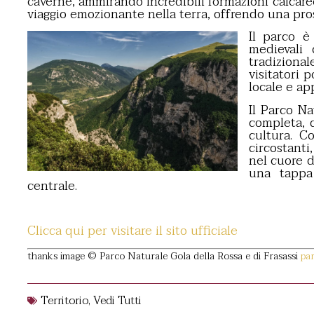
caverne, ammirando incredibili formazioni calcare
viaggio emozionante nella terra, offrendo una pros
Il parco è
medievali
tradiziona
visitatori 
locale e ap
Il Parco N
completa, 
cultura. C
circostanti
nel cuore d
una tappa 
centrale.
Clicca qui per visitare il sito ufficiale
thanks image © Parco Naturale Gola della Rossa e di Frasassi
par
Territorio
,
Vedi Tutti