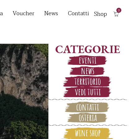
a
Voucher
News
Contatti
Shop
CATEGORIE
eventi
news
territorio
vedi tutti
contatti
osteria
wine shop