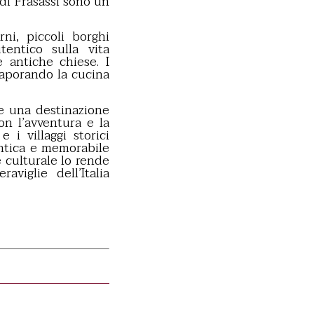
di Frasassi sono un
ni, piccoli borghi
entico sulla vita
e antiche chiese. I
saporando la cucina
me una destinazione
n l’avventura e la
 i villaggi storici
tentica e memorabile
e culturale lo rende
viglie dell’Italia