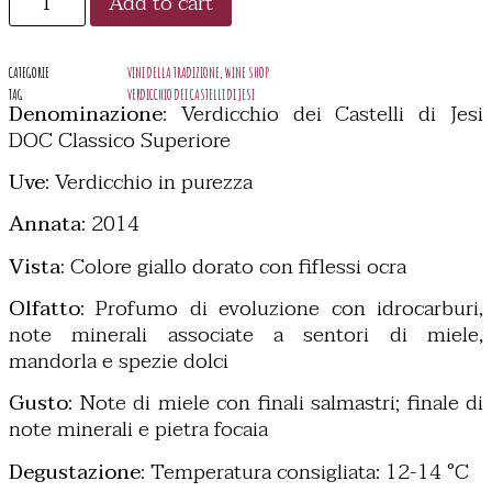
Add to cart
CATEGORIE
VINI DELLA TRADIZIONE
,
WINE SHOP
TAG
VERDICCHIO DEI CASTELLI DI JESI
Denominazione
: Verdicchio dei Castelli di Jesi
DOC Classico Superiore
Uve
: Verdicchio in purezza
Annata
: 2014
Vista:
Colore giallo dorato con fiflessi ocra
Olfatto
: Profumo di evoluzione con idrocarburi,
note minerali associate a sentori di miele,
mandorla e spezie dolci
Gusto
: Note di miele con finali salmastri; finale di
note minerali e pietra focaia
Degustazione
: Temperatura consigliata: 12-14 °C