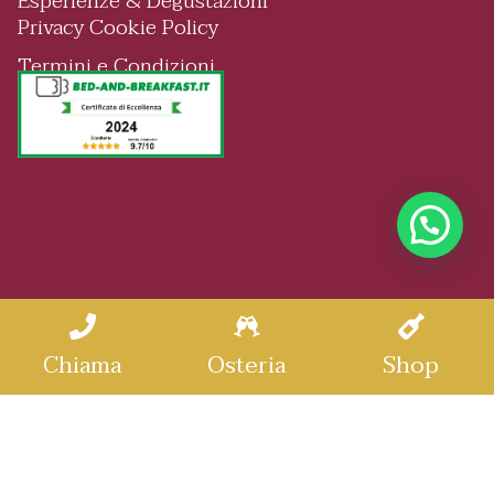
Esperienze & Degustazioni
Privacy Cookie Policy
Termini e Condizioni
Chiedici qualcosa
Chiama
Osteria
Shop
© 2026 Tenuta San Marcello - All Rights Reserved
P.IVA
|
02375540420
Sitemap
Credits
|
|