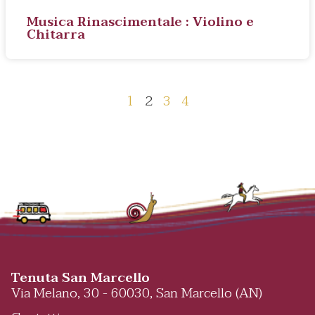
Musica Rinascimentale : Violino e
Chitarra
1
2
3
4
Tenuta San Marcello
Via Melano, 30 - 60030, San Marcello (AN)